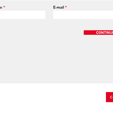
ne
E-mail
CONTINU
C