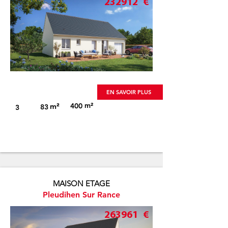
232912
€
Visuel non-contractuel
EN SAVOIR PLUS
m²
m²
400
83
3
MAISON ETAGE
Pleudihen Sur Rance
263961
€