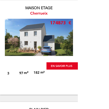
MAISON ETAGE
Cherrueix
174873
€
Visuel non-contractuel
EN SAVOIR PLUS
m²
m²
182
97
3