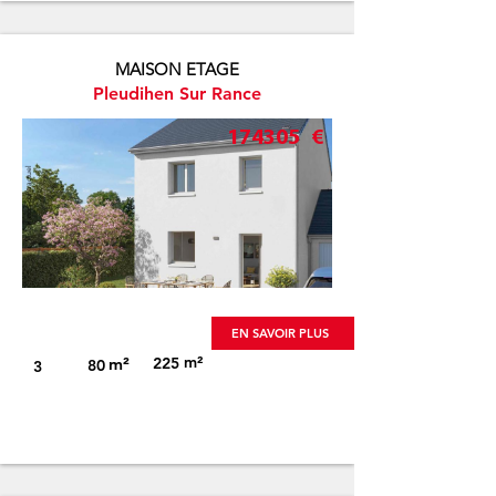
MAISON ETAGE
Pleudihen Sur Rance
174305
€
Visuel non-contractuel
EN SAVOIR PLUS
m²
m²
225
80
3