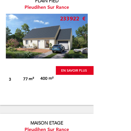
PLAIN PIED
Pleudihen Sur Rance
233922
€
Visuel non-contractuel
EN SAVOIR PLUS
m²
m²
400
77
3
MAISON ETAGE
Pleudihen Sur Rance