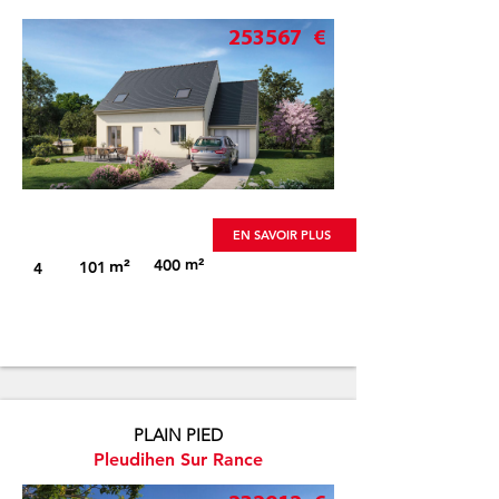
253567
€
Visuel non-contractuel
EN SAVOIR PLUS
m²
m²
400
101
4
PLAIN PIED
Pleudihen Sur Rance