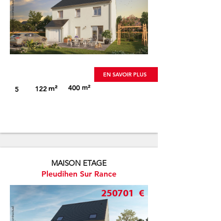
Visuel non-contractuel
EN SAVOIR PLUS
m²
m²
400
122
5
MAISON ETAGE
Pleudihen Sur Rance
250701
€