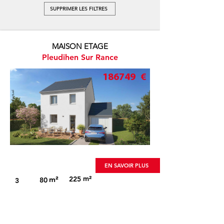
SUPPRIMER LES FILTRES
MAISON ETAGE
Pleudihen Sur Rance
186749
€
Visuel non-contractuel
EN SAVOIR PLUS
m²
m²
225
80
3