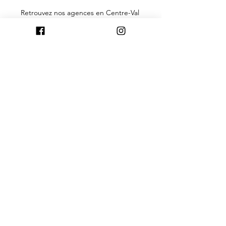
Retrouvez nos agences en Centre-Val 
de Loire à 
Chartres
, 
Tours
, 
Blois
 et 
Orléans
. Leurs équipes sont à votre 
écoute pour votre projet de 
construction.