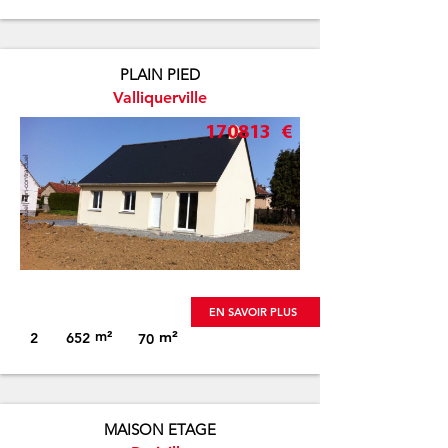
PLAIN PIED
Valliquerville
170813
€
Visuel non-contractuel
EN SAVOIR PLUS
m²
m²
2
652
70
MAISON ETAGE