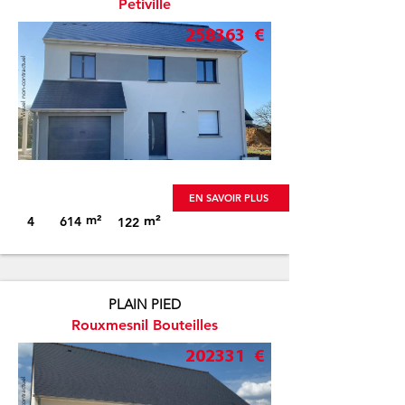
Petiville
258363
€
Visuel non-contractuel
EN SAVOIR PLUS
m²
m²
4
614
122
PLAIN PIED
Rouxmesnil Bouteilles
202331
€