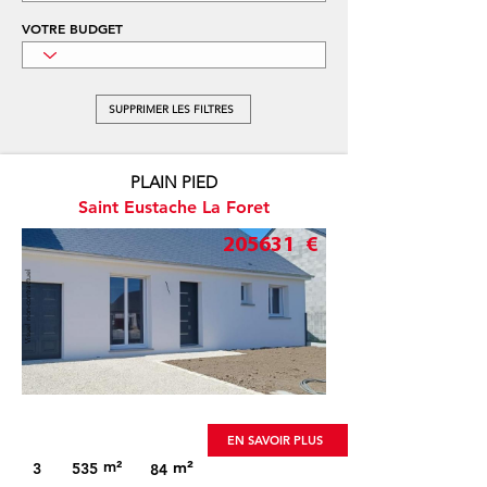
VOTRE BUDGET
SUPPRIMER LES FILTRES
PLAIN PIED
Saint Eustache La Foret
205631
€
Visuel non-contractuel
EN SAVOIR PLUS
m²
m²
3
535
84