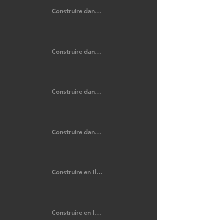
Construire dans les Côtes-d'Armor
Construire dans l'Eure
Construire dans l'Eure-et-Loir
Construire dans le Finistère
Construire en Ille-et-Vilaine
Construire en Indre-et-Loire