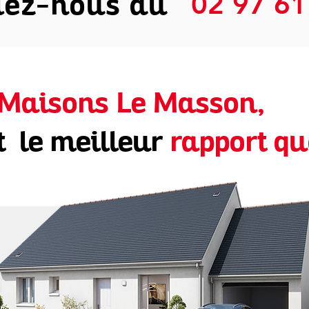
lez-nous au
02 97 61
Maisons Le Masson,
t le meilleur
rapport qu