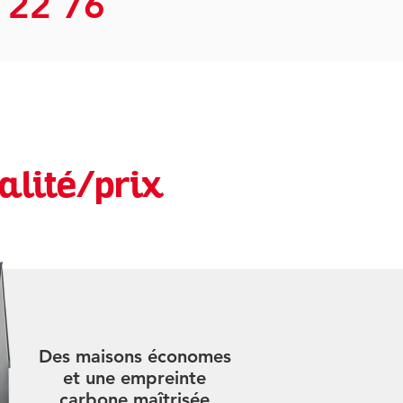
 22 76
alité/prix
Des maisons économes
et une empreinte
carbone maîtrisée