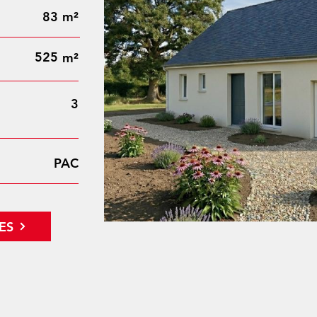
83
m²
525
m²
3
PAC
ES