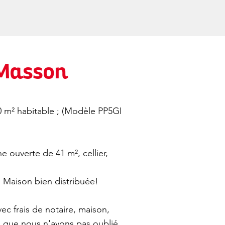
 Masson
0 m² habitable ; (Modèle PP5GI
 ouverte de 41 m², cellier,
 Maison bien distribuée!
vec frais de notaire, maison,
s que nous n'avons pas oublié