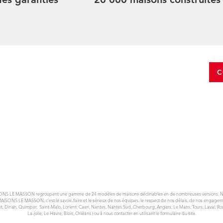
C
ONS LE MASSON regroupent une gamme de 24 modèles de maisons déclinables en de nombreuses versions. Nos m
MAISONS LE MASSON, c’est le savoir-faire et le sérieux de nos équipes, le respect de nos délais, de nos engagem
est, Dinan, Quimper, Saint-Malo, Lorient, Caen, Nantes, Nantes Sud, Cherbourg, Angers, Le Mans, Tours, Laval, Rou
La-jolie, Le Havre, Blois, Orléans ) ou à nous contacter en utilisant le formulaire du site.