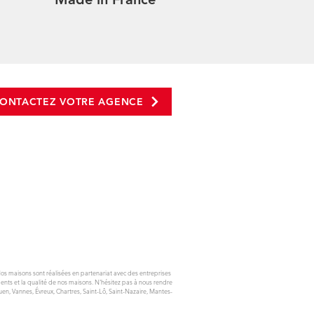
ONTACTEZ VOTRE AGENCE
aisons sont réalisées en partenariat avec des entreprises
ents et la qualité de nos maisons. N'hésitez pas à nous rendre
en, Vannes, Évreux, Chartres, Saint-Lô, Saint-Nazaire, Mantes-