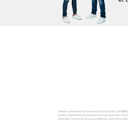
Premier constructeur de maisons du Grand-Ouest, Les MAIS
locales compétentes et reconnues pour leur savoir-faire. Les 
visite dans l'une de nos 25 agences (Rennes, Saint-Brieuc, Br