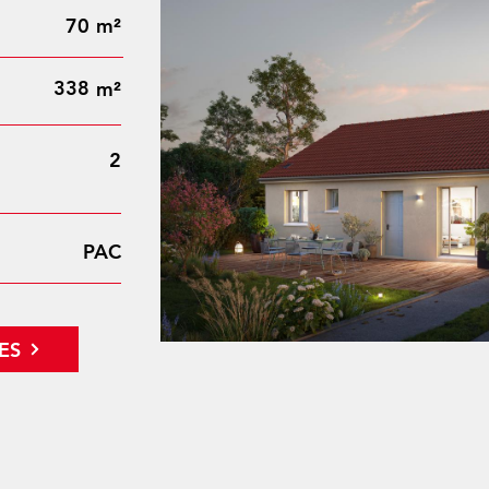
70
m²
338
m²
2
PAC
ES