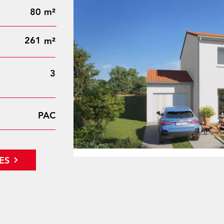
80
m²
261
m²
3
PAC
ES