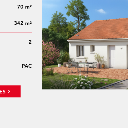
70
m²
342
m²
2
PAC
ES