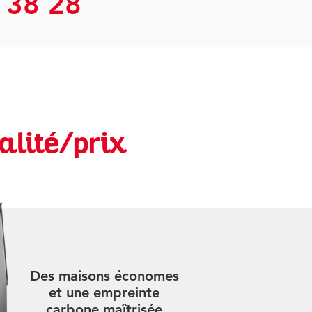
 38 28
alité/prix
Des maisons économes
et une empreinte
carbone maîtrisée