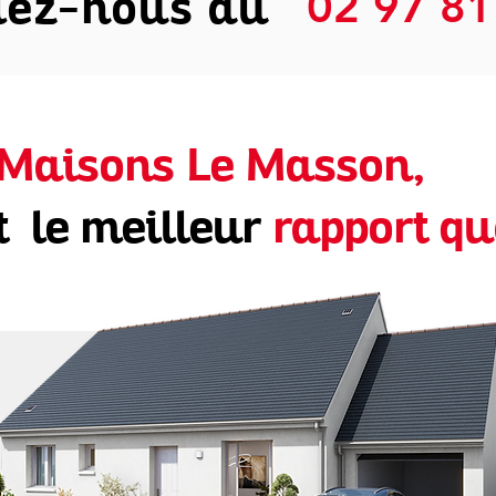
lez-nous au
02 97 81
Maisons Le Masson,
t le meilleur
rapport qu