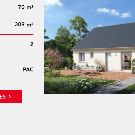
70
m²
309
m²
2
PAC
ES