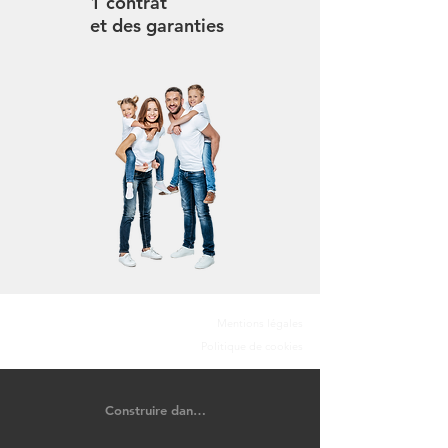
1 contrat
et des garanties
Mentions légales
Politique de cookies
Construire dans le Calvados